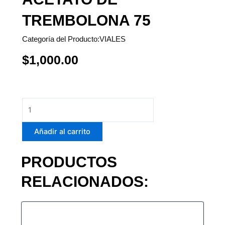
TREMBOLONA 75
Categoría del Producto:
VIALES
$
1,000.00
Acetato
de
Trembolona
Añadir al carrito
75
cantidad
PRODUCTOS
RELACIONADOS: